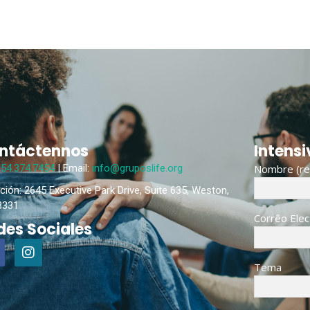
ntáctennos
Intensi
954.374.7454
| Email:
info@gruposlife.org
Nombre (re
ción: 2645 Executive Park Drive, Suite 635, Weston,
3331
Corrêo Elec
des Sociales
Tema