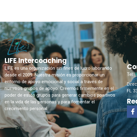
LIFE Intercoaching
Co
LIFE es una organización sin fines de lucro laborando
Tel:
desde el 2009. Nuestra misión es proporcionar un
entorno de apoyo emocional y social a través de
Direc
nuestros grupos de apoyo. Creemos firmemente en el
FL 3
poder de estos grupos para generar cambios positivos
Re
en la vida de las personas y para fomentar el
crecimiento personal.