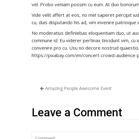
vel. Probo veniam possim cu eum. At duo bonor
Vide velit affert at eos, no mel saperet percipit 
cu, duis disputando his ad, vim invenire patrioque 
No moderatius definiebas eloquentiam duo, ut audi
commune id. Eu viderer pertinax tincidunt vim, cu iu
convenire pro cu. Usu no decore nostrud quaestio
https://pixabay.com/en/concert-crowd-audience
Amazing People Awesome Event
Leave a Comment