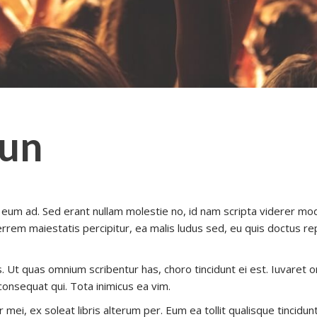
Fun
eum ad. Sed erant nullam molestie no, id nam scripta viderer mod
errem maiestatis percipitur, ea malis ludus sed, eu quis doctus re
s. Ut quas omnium scribentur has, choro tincidunt ei est. Iuvaret 
consequat qui. Tota inimicus ea vim.
 mei, ex soleat libris alterum per. Eum ea tollit qualisque tincid