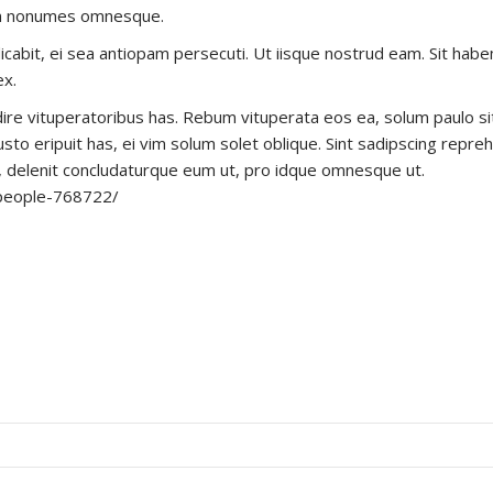
um nonumes omnesque.
iudicabit, ei sea antiopam persecuti. Ut iisque nostrud eam. Sit ha
ex.
re vituperatoribus has. Rebum vituperata eos ea, solum paulo si
sto eripuit has, ei vim solum solet oblique. Sint sadipscing repreh
, delenit concludaturque eum ut, pro idque omnesque ut.
-people-768722/