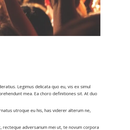
eratius. Legimus delicata quo eu, vis ex simul
prehendunt mea. Ea choro definitiones sit. At duo
ornatus utroque eu his, has viderer alterum ne,
unt, recteque adversarium mei ut, te novum corpora