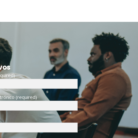
vos
quired)
trónico (required)