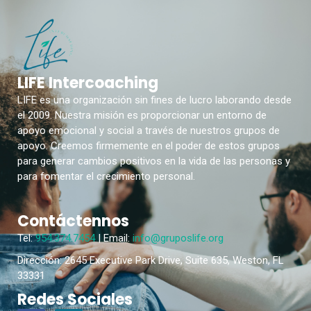
LIFE Intercoaching
LIFE es una organización sin fines de lucro laborando desde
el 2009. Nuestra misión es proporcionar un entorno de
apoyo emocional y social a través de nuestros grupos de
apoyo. Creemos firmemente en el poder de estos grupos
para generar cambios positivos en la vida de las personas y
para fomentar el crecimiento personal.
Contáctennos
Tel:
954.374.7454
| Email:
info@gruposlife.org
Dirección: 2645 Executive Park Drive, Suite 635, Weston, FL
33331
Redes Sociales