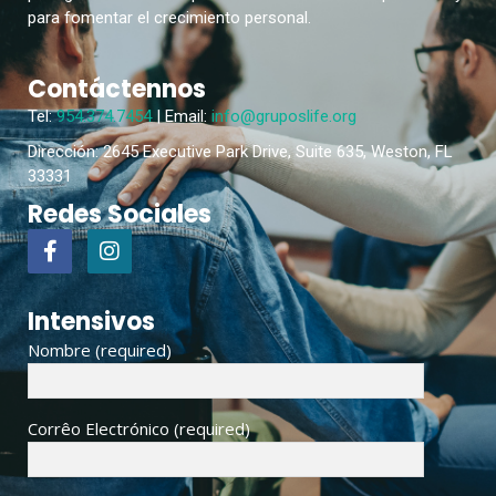
para fomentar el crecimiento personal.
Contáctennos
Tel:
954.374.7454
| Email:
info@gruposlife.org
Dirección: 2645 Executive Park Drive, Suite 635, Weston, FL
33331
Redes Sociales
Intensivos
Nombre (required)
Corrêo Electrónico (required)