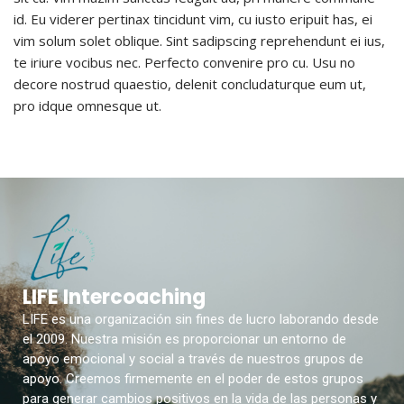
id. Eu viderer pertinax tincidunt vim, cu iusto eripuit has, ei
vim solum solet oblique. Sint sadipscing reprehendunt ei ius,
te iriure vocibus nec. Perfecto convenire pro cu. Usu no
decore nostrud quaestio, delenit concludaturque eum ut,
pro idque omnesque ut.
LIFE Intercoaching
LIFE es una organización sin fines de lucro laborando desde
el 2009. Nuestra misión es proporcionar un entorno de
apoyo emocional y social a través de nuestros grupos de
apoyo. Creemos firmemente en el poder de estos grupos
para generar cambios positivos en la vida de las personas y