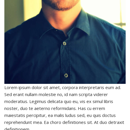
Lorem ipsum dolor sit amet, corpora interpretaris eum ad.
Sed erant nullam molestie no, id nam scripta viderer
moderatius. Legimus delicata quo eu, vis ex simul libris
noster, duo te aeterno reformidans. Has cu errem
maiestatis percipitur, ea malis ludus sed, eu quis doctus
reprehendunt mea. Ea choro definitiones sit. At duo detraxit
definitionem.