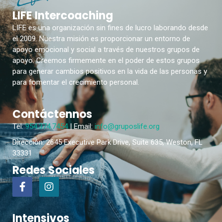
LIFE Intercoaching
LIFE es una organización sin fines de lucro laborando desde
el 2009. Nuestra misión es proporcionar un entorno de
apoyo emocional y social a través de nuestros grupos de
apoyo. Creemos firmemente en el poder de estos grupos
para generar cambios positivos en la vida de las personas y
para fomentar el crecimiento personal.
Contáctennos
Tel:
954.374.7454
| Email:
info@gruposlife.org
Dirección: 2645 Executive Park Drive, Suite 635, Weston, FL
33331
Redes Sociales
Intensivos