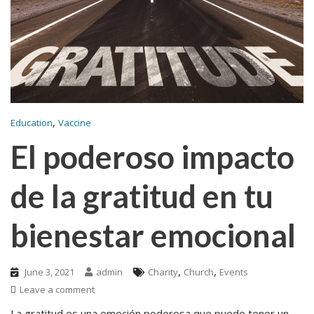
,
Education
Vaccine
El poderoso impacto
de la gratitud en tu
bienestar emocional
,
,
June 3, 2021
admin
Charity
Church
Events
Leave a comment
La gratitud es una emoción poderosa que puede tener un