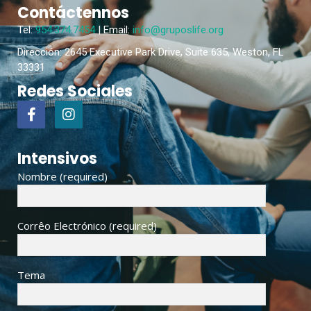
Contáctennos
Tel:
954.374.7454
| Email:
info@gruposlife.org
Dirección: 2645 Executive Park Drive, Suite 635, Weston, FL
33331
Redes Sociales
Intensivos
Nombre (required)
Corrêo Electrónico (required)
Tema