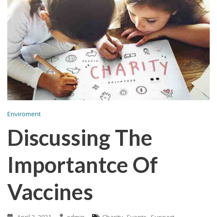
Enviroment
Discussing The
Importantce Of
Vaccines
,
,
April 3, 2021
admin
Charity
Events
Support